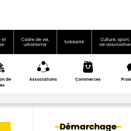
 et
Cadre de vie,
Culture, sport,
Solidarité
se
urbanisme
vie associative
on de
Associations
Commerces
Prox
les
Démarchage