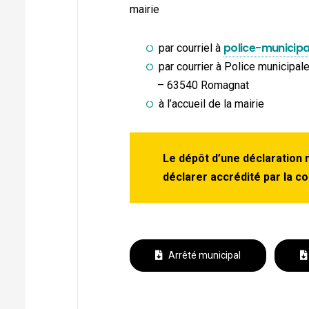
mairie
police-municipa
par courriel à
par courrier à Police municipa
– 63540 Romagnat
à l’accueil de la mairie
Le dépôt d’une déclaration 
déclarer accrédité par la c
Arrêté municipal