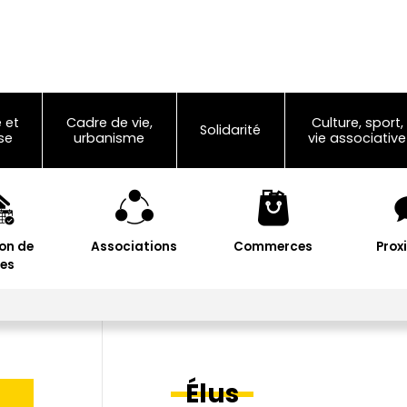
 et
Cadre de vie,
Culture, sport,
Solidarité
se
urbanisme
vie associative
on de
Associations
Commerces
Prox
les
Élus