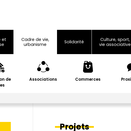
 et
Cadre de vie,
Culture, sport,
Solidarité
se
urbanisme
vie associative
on de
Associations
Commerces
Prox
les
Projets