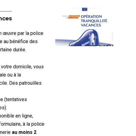
ances
n œuvre par la police
le au bénéfice des
rtaine durée.
votre domicile, vous
le ou à la
ile. Des patrouilles
e (tentatives
es).
onible en ligne,
ormulaire, à la police
rmerie
au moins 2