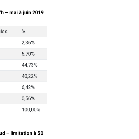
h – mai à juin 2019
ules
%
2,36%
5,70%
44,73%
40,22%
6,42%
0,56%
100,00%
d – limitation à 50