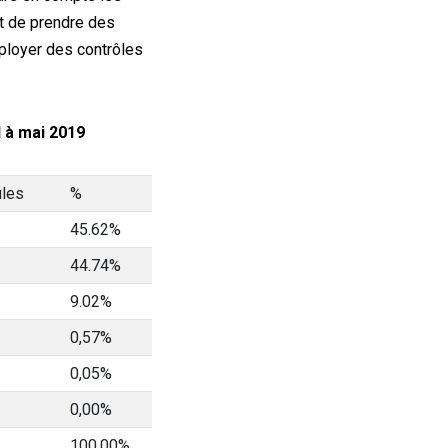
t de prendre des
loyer des contrôles
 à mai 2019
ules
%
45.62%
44.74%
9.02%
0,57%
0,05%
0,00%
100,00%