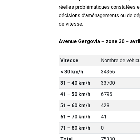
réelles problématiques constatées e
décisions d’aménagements ou de dép
de vitesse.
Avenue Gergovia – zone 30 – avril
Vitesse
Nombre de véhic
< 30 km/h
34366
31 – 40 km/h
33700
41 – 50 km/h
6795
51 – 60 km/h
428
61 – 70 km/h
41
71 – 80 km/h
0
Total
75330