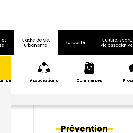
 et
Cadre de vie,
Culture, sport,
Solidarité
se
urbanisme
vie associative
on de
Associations
Commerces
Prox
les
ion
Prévention