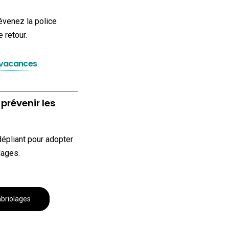
évenez la police
 retour.
té vacances
révenir les
 dépliant pour adopter
lages.
mbriolages