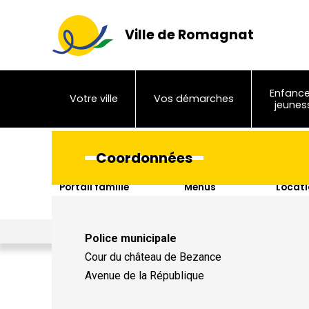
Ville de Romagnat
Enfance
Votre ville
Vos démarches
jeunes
Coordonnées
Portail famille
Menus
Locati
sal
Ville de Romagnat
>
Cadre de vie, urbanisme
>
Sécurité
>
Prévent
Police municipale
Cour du château de Bezance
Avenue de la République