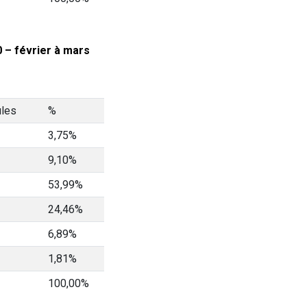
 – février à mars
ules
%
3,75%
9,10%
53,99%
24,46%
6,89%
1,81%
100,00%