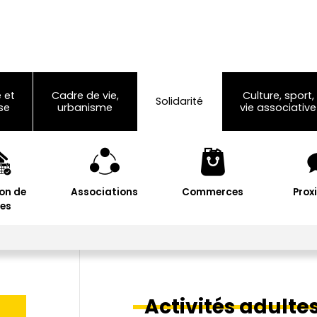
 et
Cadre de vie,
Culture, sport,
Solidarité
se
urbanisme
vie associative
on de
Associations
Commerces
Prox
les
Activités adulte