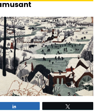
amusant
Partagez
Tweetez