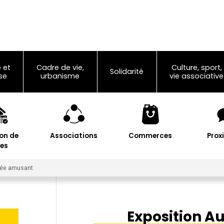
 et
Cadre de vie,
Culture, sport,
Solidarité
se
urbanisme
vie associative
on de
Associations
Commerces
Prox
les
usée amusant
Exposition Au