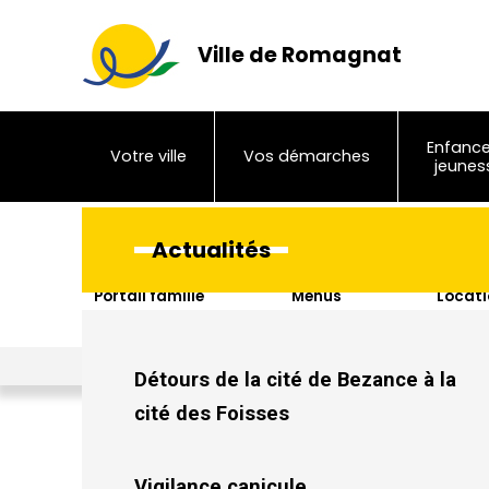
Ville de Romagnat
Enfance
Votre ville
Vos démarches
jeunes
Actualités
Portail famille
Menus
Locati
sal
Ville de Romagnat
>
Actualités
>
Inauguration du nouveau bureau
Détours de la cité de Bezance à la
cité des Foisses
Vigilance canicule