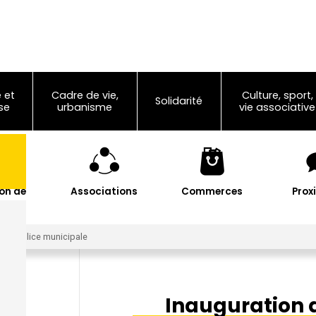
 et
Cadre de vie,
Culture, sport,
Solidarité
se
urbanisme
vie associative
on de
Associations
Commerces
Prox
les
 de police municipale
Inauguration 