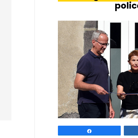
poli
Partagez