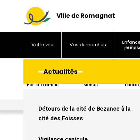
Ville de Romagnat
Enfance
Votre ville
Vos démarches
jeunes
Actualités
Portail famille
Menus
Locati
sal
Ville de Romagnat
>
Actualités
>
Réouverture des déchetteries
Détours de la cité de Bezance à la
cité des Foisses
Vigilance canicule