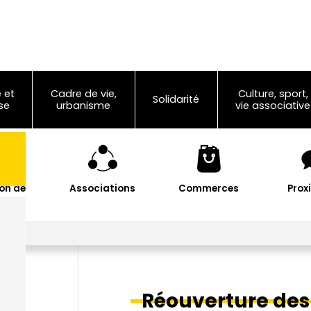
 et
Cadre de vie,
Culture, sport,
Solidarité
se
urbanisme
vie associative
on de
Associations
Commerces
Prox
les
Réouverture des