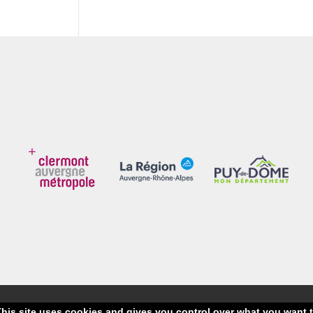
his site uses cookies and gives you control over what you want t