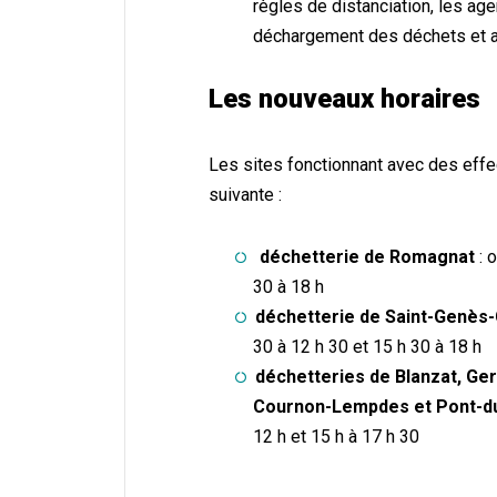
règles de distanciation, les ag
déchargement des déchets et au
Les nouveaux horaires
Les sites fonctionnant avec des effe
suivante :
déchetterie de Romagnat
: 
30 à 18 h
déchetterie de Saint-Genès
30 à 12 h 30 et 15 h 30 à 18 h
déchetteries de Blanzat, Ge
Cournon-Lempdes et Pont-d
12 h et 15 h à 17 h 30