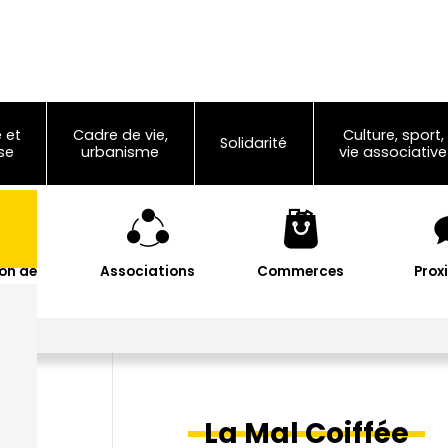
 et
Cadre de vie,
Culture, sport,
Solidarité
se
urbanisme
vie associative
on de
Associations
Commerces
Prox
les
La Mal Coiffée