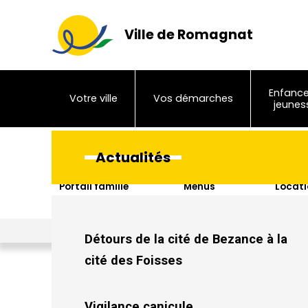
Ville de Romagnat
Enfance
Votre ville
Vos démarches
jeunes
Actualités
Portail famille
Menus
Locati
sal
Ville de Romagnat
>
Actualités
>
La Mal Coiffée
Détours de la cité de Bezance à la
cité des Foisses
Vigilance canicule