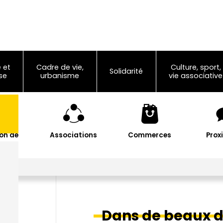
 et
Cadre de vie,
Culture, sport,
Solidarité
se
urbanisme
vie associative
on de
Associations
Commerces
Prox
les
Dans de beaux 