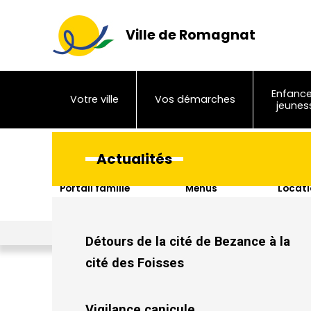
Ville de Romagnat
Enfance
Votre ville
Vos démarches
jeunes
Actualités
Portail famille
Menus
Locati
sal
Ville de Romagnat
>
Actualités
>
Dans de beaux draps
Détours de la cité de Bezance à la
cité des Foisses
Vigilance canicule