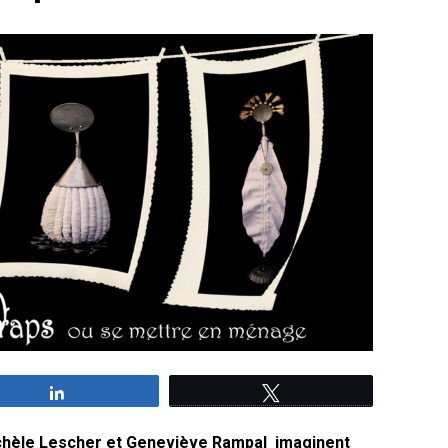
Partagez
Tweetez
ichèle Lescher et Geneviève Rampal imaginent