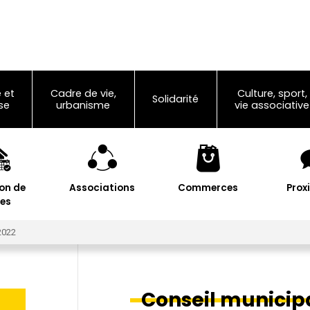
 et
Cadre de vie,
Culture, sport,
Solidarité
se
urbanisme
vie associative
on de
Associations
Commerces
Prox
les
2022
Conseil municipa